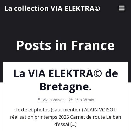
Aller
La collection VIA ELEKTRA©
au
contenu
Posts in France
La VIA ELEKTRA© de
Bretagne.
Alain Voisot
-
15 h 38 min
Texte et photos (sauf mention) ALAIN VOISOT
réalisation printemps 2025 Carnet de route Le ban
d’essai […]