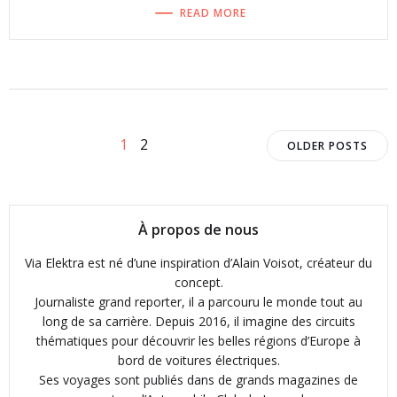
READ MORE
Posts
Posts
Page
Page
1
2
OLDER POSTS
navigation
navigat
À propos de nous
Via Elektra est né d’une inspiration d’Alain Voisot, créateur du
concept.
Journaliste grand reporter, il a parcouru le monde tout au
long de sa carrière. Depuis 2016, il imagine des circuits
thématiques pour découvrir les belles régions d’Europe à
bord de voitures électriques.
Ses voyages sont publiés dans de grands magazines de